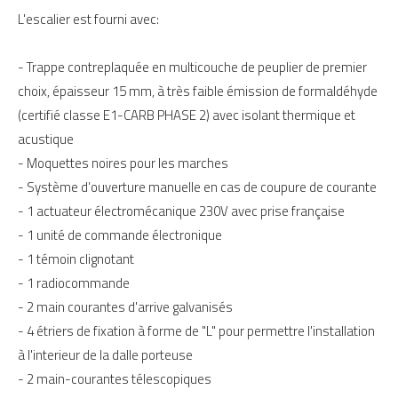
L'escalier est fourni avec:
- Trappe contreplaquée en multicouche de peuplier de premier
choix, épaisseur 15 mm, à très faible émission de formaldéhyde
(certifié classe E1-CARB PHASE 2) avec isolant thermique et
acustique
- Moquettes noires pour les marches
- Système d’ouverture manuelle en cas de coupure de courante
- 1 actuateur électromécanique 230V avec prise française
- 1 unité de commande électronique
- 1 témoin clignotant
- 1 radiocommande
- 2 main courantes d'arrive galvanisés
- 4 étriers de fixation à forme de "L" pour permettre l'installation
à l'interieur de la dalle porteuse
- 2 main-courantes télescopiques