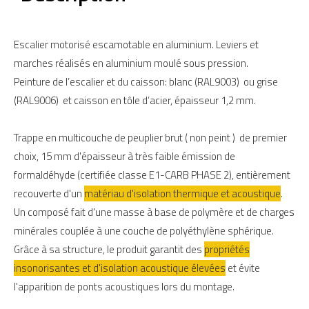
Escalier motorisé escamotable en aluminium. Leviers et
marches réalisés en aluminium moulé sous pression.
Peinture de l’escalier et du caisson: blanc (RAL9003) ou grise
(RAL9006) et caisson en tôle d’acier, épaisseur 1,2 mm.
Trappe en multicouche de peuplier brut ( non peint ) de premier
choix, 15 mm d'épaisseur à très faible émission de
formaldéhyde (certifiée classe E1-CARB PHASE 2), entièrement
recouverte d'un
matériau d'isolation thermique et acoustique
.
Un composé fait d'une masse à base de polymère et de charges
minérales couplée à une couche de polyéthylène sphérique.
Grâce à sa structure, le produit garantit des
propriétés
insonorisantes et d'isolation acoustique élevées
et évite
l'apparition de ponts acoustiques lors du montage.